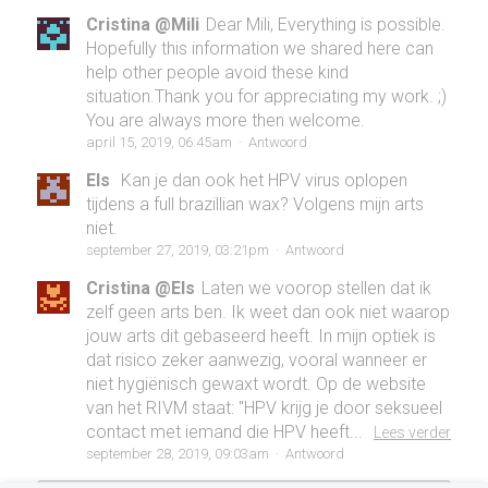
Cristina @Mili
Dear Mili, Everything is possible.
Hopefully this information we shared here can
help other people avoid these kind
situation.Thank you for appreciating my work. ;)
You are always more then welcome.
april 15, 2019, 06:45am
·
Antwoord
Els
Kan je dan ook het HPV virus oplopen
tijdens a full brazillian wax? Volgens mijn arts
niet.
september 27, 2019, 03:21pm
·
Antwoord
Cristina @Els
Laten we voorop stellen dat ik
zelf geen arts ben. Ik weet dan ook niet waarop
jouw arts dit gebaseerd heeft. In mijn optiek is
dat risico zeker aanwezig, vooral wanneer er
niet hygiënisch gewaxt wordt. Op de website
van het RIVM staat: "HPV krijg je door seksueel
contact met iemand die HPV heeft...
Lees verder
september 28, 2019, 09:03am
·
Antwoord