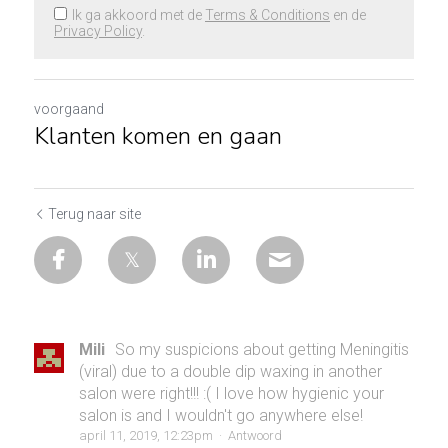
Ik ga akkoord met de
Terms & Conditions
en de
Privacy Policy
.
voorgaand
Klanten komen en gaan
Terug naar site
Mili
So my suspicions about getting Meningitis
(viral) due to a double dip waxing in another
salon were right!!! :( I love how hygienic your
salon is and I wouldn't go anywhere else!
april 11, 2019, 12:23pm
·
Antwoord